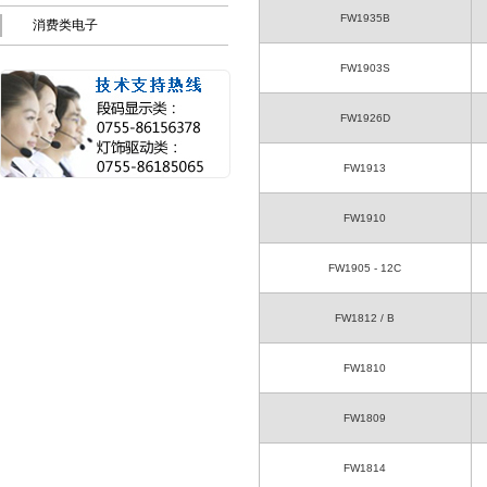
FW1935B
消费类电子
FW1903S
FW1926D
FW1913
FW1910
FW1905 - 12C
FW1812 / B
FW1810
FW1809
FW1814